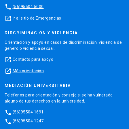
phone
(56)95504 5000
launch
Ir al sitio de Emergencias
DISCRIMINACIÓN Y VIOLENCIA
Orientación y apoyo en casos de discriminación, violencia de
género o violencia sexual.
launch
Contacto para apoyo
launch
Más orientación
MEDIACIÓN UNIVERSITARIA
Teléfonos para orientación y consejo si se ha vulnerado
alguno de tus derechos en la universidad.
phone
(56)95504 1691
phone
(56)95504 1247