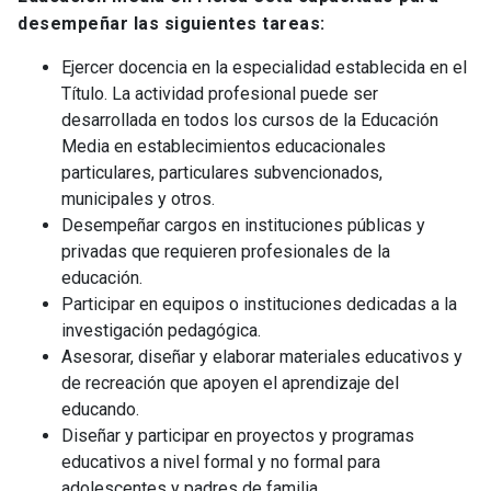
interacciones positivas y el desarrollo de una
desempeñar las siguientes tareas:
convivencia democrática en el aula, facilitando la
comunicación asertiva, empática y respetuosa
Ejercer docencia en la especialidad establecida en el
entre individuos y grupos.
Título. La actividad profesional puede ser
desarrollada en todos los cursos de la Educación
9.3. Fomenta la participación y el aprendizaje de
Media en establecimientos educacionales
todos los estudiantes mediante la co-
particulares, particulares subvencionados,
construcción de normas de convivencia,
municipales y otros.
optimización del tiempo e implementación de
Desempeñar cargos en instituciones públicas y
diversas formas de organización del grupo.
privadas que requieren profesionales de la
educación.
9.4. Diseña estrategias para generar climas de
Participar en equipos o instituciones dedicadas a la
aula que aseguren el acceso equitativo de todos
investigación pedagógica.
los estudiantes al aprendizaje.
Asesorar, diseñar y elaborar materiales educativos y
de recreación que apoyen el aprendizaje del
ÁMBITO 10: DIVERSIDAD E INCLUSIÓN
educando.
10. Promueve ambientes de aprendizaje
Diseñar y participar en proyectos y programas
inclusivos en Educación Media, cuestionando los
educativos a nivel formal y no formal para
supuestos de diversidad en las políticas
adolescentes y padres de familia.