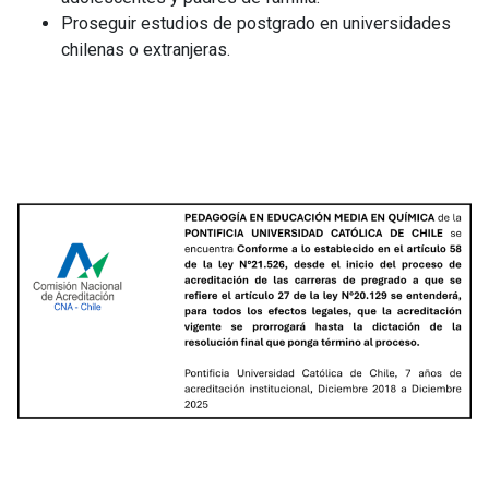
Proseguir estudios de postgrado en universidades
educativas y las prácticas pedagógicas, para
chilenas o extranjeras.
generar oportunidades de aprendizaje equitativas
en Química.
10.1. Evalúa los supuestos sobre la diversidad
que subyacen en su práctica pedagógica, en la
asignatura de Química y en el contexto escolar,
promoviendo igualdad de oportunidades para
todos los estudiantes.
10.2.Distingue las implicancias y desafíos
pedagógicos derivados de las políticas
nacionales e institucionales, respecto de la
enseñanza y aprendizaje en un aula heterogénea
e inclusiva para ofrecer oportunidades de
aprendizaje a todos los estudiantes.
10.3. Genera ambientes de aprendizaje que
incorporan y valoran la diversidad de los