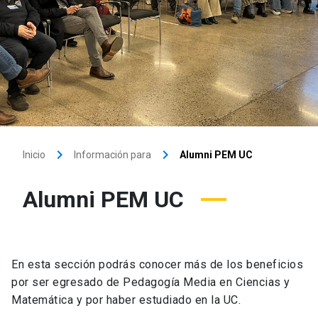
keyboard_arrow_right
keyboard_arrow_right
Inicio
Información para
Alumni PEM UC
Alumni PEM UC
En esta sección podrás conocer más de los beneficios
por ser egresado de Pedagogía Media en Ciencias y
Matemática y por haber estudiado en la UC.