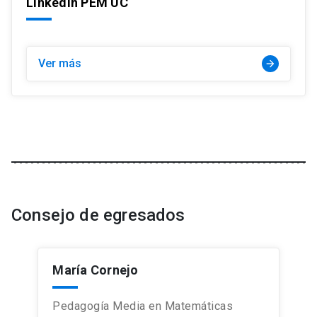
LinkedIn PEM UC
Ver más
arrow_forward
Consejo de egresados
María Cornejo
Pedagogía Media en Matemáticas