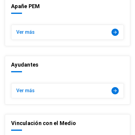
Apañe PEM
Ver más
arrow_forward
Ayudantes
Ver más
arrow_forward
Vinculación con el Medio