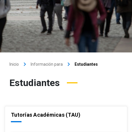
keyboard_arrow_right
keyboard_arrow_right
Inicio
Información para
Estudiantes
Estudiantes
Tutorías Académicas (TAU)