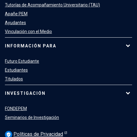
Tutorías de Acompañamiento Universitario (TAU)
Centro de Estudiantes Pedagogía en
Apañe PEM
Inglés
Ayudantes
Vinculación con el Medio
Ver más
arrow_forward
INFORMACIÓN PARA
Futuro Estudiante
Estudiantes
Centro de Estudiantes Pedagogía en
Titulados
Religión Católica
INVESTIGACIÓN
FONDEPEM
Ver más
arrow_forward
Seminarios de Investigación
Políticas de Privacidad
verified_user