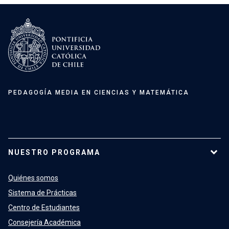
tu credencial universitaria, así podrás acceder a la
Más información
launch
biblioteca y otras instalaciones.
Centro de Estudiantes Educación
Especial
Acceso a la plataforma
launch
Ver más
arrow_forward
PEDAGOGÍA MEDIA EN CIENCIAS Y MATEMÁTICA
Centro de Estudiantes Educación
Física y Salud
NUESTRO PROGRAMA
Quiénes somos
Sistema de Prácticas
Ver más
arrow_forward
Centro de Estudiantes
Consejería Académica